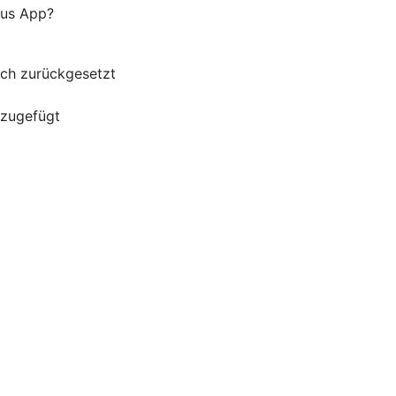
lus App?
uch zurückgesetzt
nzugefügt