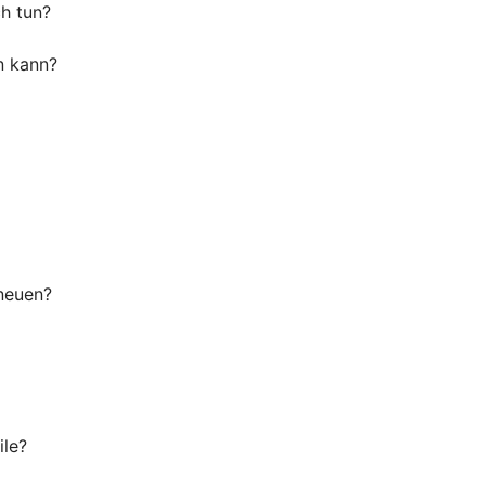
ch tun?
n kann?
 neuen?
ile?