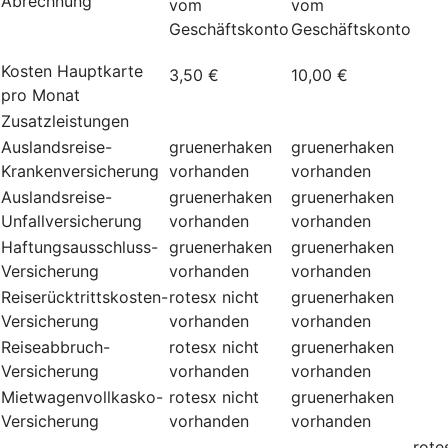
Abrechnung
vom
vom
Geschäftskonto
Geschäftskonto
Kosten Hauptkarte
3,50 €
10,00 €
pro Monat
Zusatzleistungen
Auslandsreise-
gruenerhaken
gruenerhaken
Krankenversicherung
vorhanden
vorhanden
Auslandsreise-
gruenerhaken
gruenerhaken
Unfallversicherung
vorhanden
vorhanden
Haftungsausschluss-
gruenerhaken
gruenerhaken
Versicherung
vorhanden
vorhanden
Reiserücktrittskosten-
rotesx
nicht
gruenerhaken
Versicherung
vorhanden
vorhanden
Reiseabbruch-
rotesx
nicht
gruenerhaken
Versicherung
vorhanden
vorhanden
Mietwagenvollkasko-
rotesx
nicht
gruenerhaken
Versicherung
vorhanden
vorhanden
rote