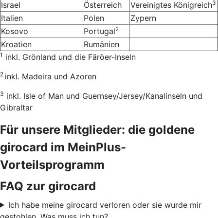
3
Israel
Österreich
Vereinigtes Königreich
Italien
Polen
Zypern
2
Kosovo
Portugal
Kroatien
Rumänien
1
inkl. Grönland und die Färöer-Inseln
2
inkl. Madeira und Azoren
3
inkl. Isle of Man und Guernsey/Jersey/Kanalinseln und
Gibraltar
Für unsere Mitglieder: die goldene
girocard im MeinPlus-
Vorteilsprogramm
FAQ zur girocard
Ich habe meine girocard verloren oder sie wurde mir
gestohlen. Was muss ich tun?