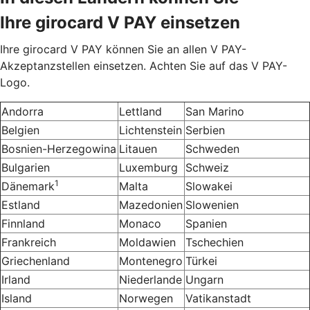
Ihre girocard V PAY einsetzen
Ihre girocard V PAY können Sie an allen V PAY-
Akzeptanzstellen einsetzen. Achten Sie auf das V PAY-
Logo.
Andorra
Lettland
San Marino
Belgien
Lichtenstein
Serbien
Bosnien-Herzegowina
Litauen
Schweden
Bulgarien
Luxemburg
Schweiz
1
Dänemark
Malta
Slowakei
Estland
Mazedonien
Slowenien
Finnland
Monaco
Spanien
Frankreich
Moldawien
Tschechien
Griechenland
Montenegro
Türkei
Irland
Niederlande
Ungarn
Island
Norwegen
Vatikanstadt